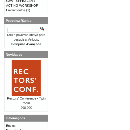
SAW - SEEING AND
ACTING WORKSHOP
Emolumentos
(1)
Pesquisa Rápida
Utilize palavras chave para
pesquisar Artigos.
Pesquisa Avançada
Novidades
Rectors' Conference - Twin
room
200,00€
Informações
Envios