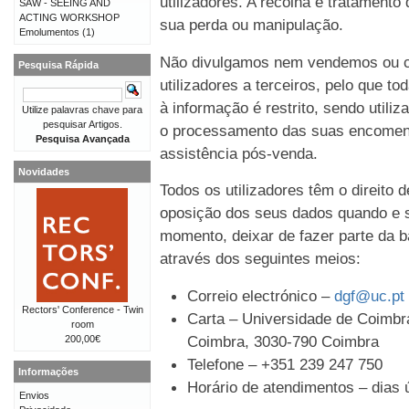
utilizadores. A recolha e tratament
SAW - SEEING AND
ACTING WORKSHOP
sua perda ou manipulação.
Emolumentos
(1)
Não divulgamos nem vendemos ou c
Pesquisa Rápida
utilizadores a terceiros, pelo que t
à informação é restrito, sendo util
Utilize palavras chave para
pesquisar Artigos.
o processamento das suas encomen
Pesquisa Avançada
assistência pós-venda.
Novidades
Todos os utilizadores têm o direito 
oposição dos seus dados quando e s
momento, deixar de fazer parte da b
através dos seguintes meios:
Correio electrónico –
dgf@uc.pt
Rectors' Conference - Twin
Carta – Universidade de Coimbra
room
Coimbra, 3030-790 Coimbra
200,00€
Telefone – +351 239 247 750
Informações
Horário de atendimentos – dias ú
Envios