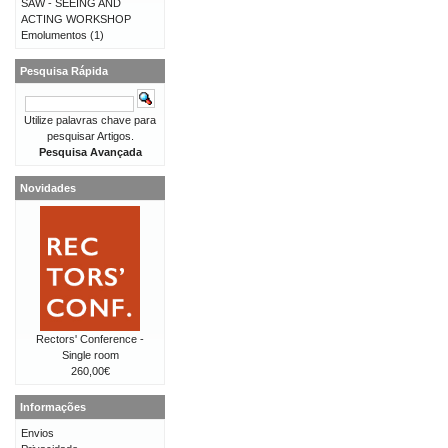
SAW - SEEING AND
ACTING WORKSHOP
Emolumentos
(1)
Pesquisa Rápida
Utilize palavras chave para
pesquisar Artigos.
Pesquisa Avançada
Novidades
Rectors' Conference -
Single room
260,00€
Informações
Envios