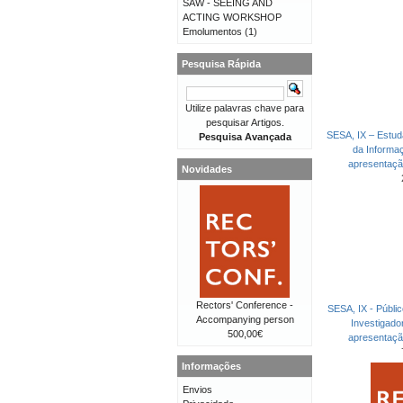
SAW - SEEING AND
ACTING WORKSHOP
Emolumentos
(1)
Pesquisa Rápida
Utilize palavras chave para
pesquisar Artigos.
SESA, IX – Estud
Pesquisa Avançada
da Informa
apresentaç
Novidades
Rectors' Conference -
SESA, IX - Públi
Accompanying person
Investigad
500,00€
apresentaç
Informações
Envios