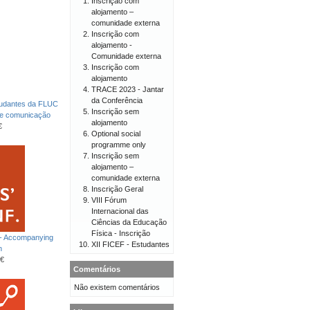
Inscrição com
alojamento –
comunidade externa
Inscrição com
alojamento -
Comunidade externa
Inscrição com
alojamento
TRACE 2023 - Jantar
da Conferência
tudantes da FLUC
Inscrição sem
de comunicação
alojamento
€
Optional social
programme only
Inscrição sem
alojamento –
comunidade externa
Inscrição Geral
VIII Fórum
Internacional das
Ciências da Educação
Física - Inscrição
 - Accompanying
XII FICEF - Estudantes
n
€
Comentários
Não existem comentários