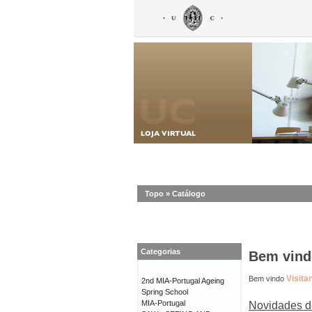
Topo
»
Catálogo
Categorias
Bem vindo
Visita
Bem vindo
2nd MIA-Portugal Ageing
Spring School
MIA-Portugal
Novidades d