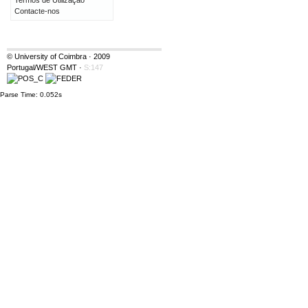
Termos de Utilização
Contacte-nos
© University of Coimbra · 2009
Portugal/WEST GMT
·
S:147
Parse Time: 0.052s