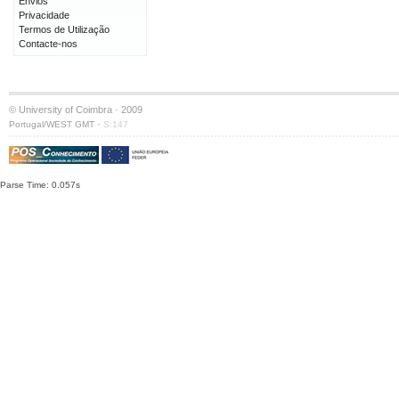
Envios
Privacidade
Termos de Utilização
Contacte-nos
© University of Coimbra · 2009
·
Portugal/WEST GMT
S:147
Parse Time: 0.057s