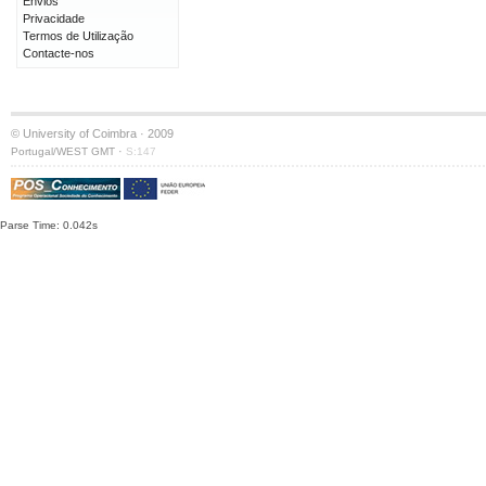
Envios
Privacidade
Termos de Utilização
Contacte-nos
© University of Coimbra · 2009
·
Portugal/WEST GMT
S:147
Parse Time: 0.042s