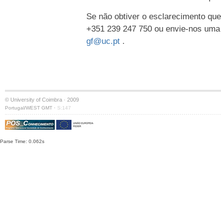
Se não obtiver o esclarecimento que
+351 239 247 750 ou envie-nos uma
gf@uc.pt
.
© University of Coimbra · 2009
·
Portugal/WEST GMT
S:147
Parse Time: 0.062s