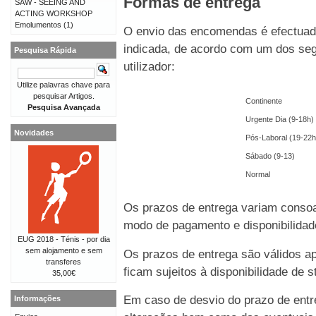
Formas de entrega
SAW - SEEING AND
ACTING WORKSHOP
Emolumentos
(1)
O envio das encomendas é efectuado
indicada, de acordo com um dos seg
Pesquisa Rápida
utilizador:
Utilize palavras chave para
pesquisar Artigos.
Continente
Pesquisa Avançada
Urgente Dia (9-18h)
Novidades
Pós-Laboral (19-22h
Sábado (9-13)
Normal
Os prazos de entrega variam consoa
modo de pagamento e disponibilida
EUG 2018 - Ténis - por dia
sem alojamento e sem
Os prazos de entrega são válidos 
transferes
ficam sujeitos à disponibilidade de
35,00€
Em caso de desvio do prazo de entre
Informações