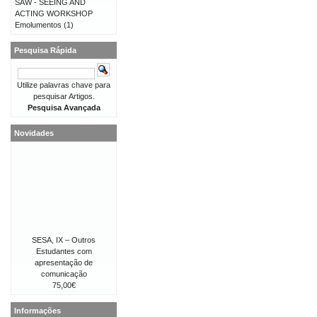
SAW - SEEING AND
ACTING WORKSHOP
Emolumentos
(1)
Pesquisa Rápida
Utilize palavras chave para
pesquisar Artigos.
Pesquisa Avançada
Novidades
SESA, IX – Outros
Estudantes com
apresentação de
comunicação
75,00€
Informações