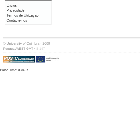
Envios
Privacidade
Termos de Utilização
Contacte-nos
© University of Coimbra · 2009
·
Portugal/WEST GMT
S:147
Parse Time: 0.040s