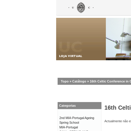
Topo
»
Catálogo
»
16th Celtic Conference in 
Categorias
16th Celt
2nd MIA-Portugal Ageing
Actualmente não ex
Spring School
MIA-Portugal