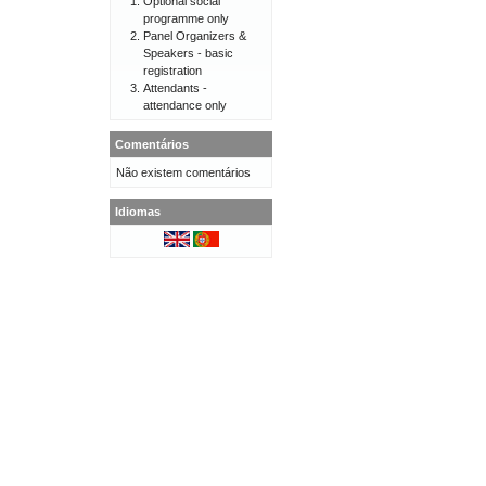
Optional social
programme only
Panel Organizers &
Speakers - basic
registration
Attendants -
attendance only
Comentários
Não existem comentários
Idiomas