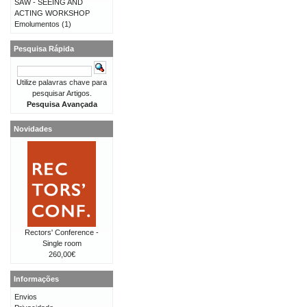
SAW - SEEING AND
ACTING WORKSHOP
Emolumentos
(1)
Pesquisa Rápida
Utilize palavras chave para
pesquisar Artigos.
Pesquisa Avançada
Novidades
Rectors' Conference -
Single room
260,00€
Informações
Envios