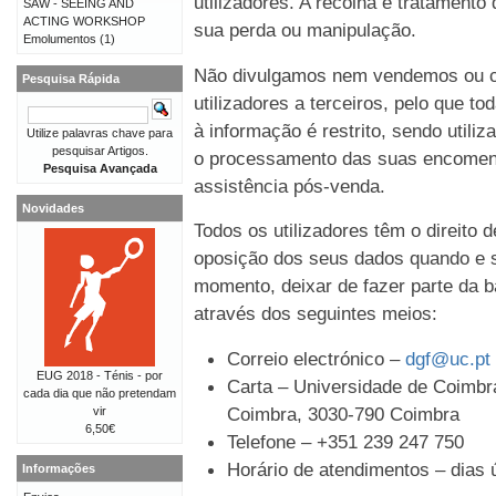
utilizadores. A recolha e tratament
SAW - SEEING AND
ACTING WORKSHOP
sua perda ou manipulação.
Emolumentos
(1)
Não divulgamos nem vendemos ou c
Pesquisa Rápida
utilizadores a terceiros, pelo que t
à informação é restrito, sendo util
Utilize palavras chave para
pesquisar Artigos.
o processamento das suas encomen
Pesquisa Avançada
assistência pós-venda.
Novidades
Todos os utilizadores têm o direito 
oposição dos seus dados quando e s
momento, deixar de fazer parte da b
através dos seguintes meios:
Correio electrónico –
dgf@uc.pt
EUG 2018 - Ténis - por
Carta – Universidade de Coimbra
cada dia que não pretendam
Coimbra, 3030-790 Coimbra
vir
6,50€
Telefone – +351 239 247 750
Horário de atendimentos – dias ú
Informações