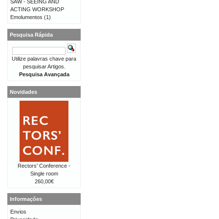
SAW - SEEING AND
ACTING WORKSHOP
Emolumentos
(1)
Pesquisa Rápida
Utilize palavras chave para
pesquisar Artigos.
Pesquisa Avançada
Novidades
Rectors' Conference -
Single room
260,00€
Informações
Envios