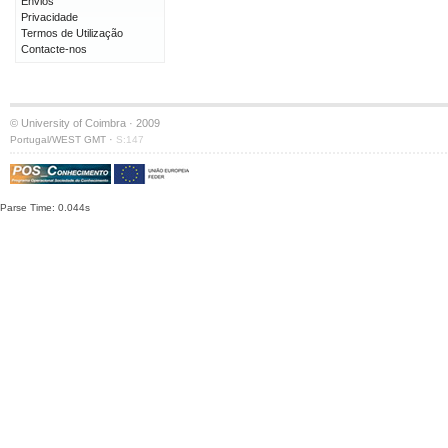
Envios
Privacidade
Termos de Utilização
Contacte-nos
© University of Coimbra · 2009
·
Portugal/WEST GMT
S:147
Parse Time: 0.044s