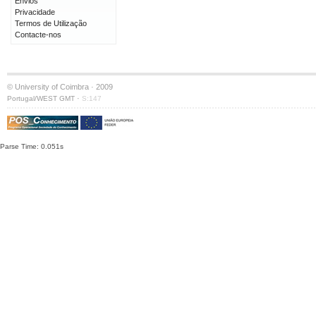
Envios
Privacidade
Termos de Utilização
Contacte-nos
© University of Coimbra · 2009
·
Portugal/WEST GMT
S:147
Parse Time: 0.051s