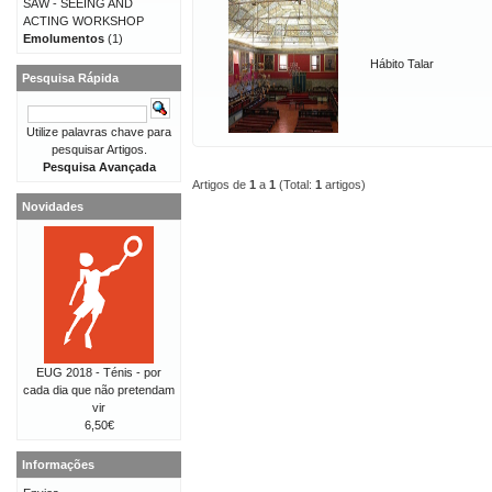
SAW - SEEING AND
ACTING WORKSHOP
Emolumentos
(1)
Hábito Talar
Pesquisa Rápida
Utilize palavras chave para
pesquisar Artigos.
Pesquisa Avançada
Artigos de
1
a
1
(Total:
1
artigos)
Novidades
EUG 2018 - Ténis - por
cada dia que não pretendam
vir
6,50€
Informações