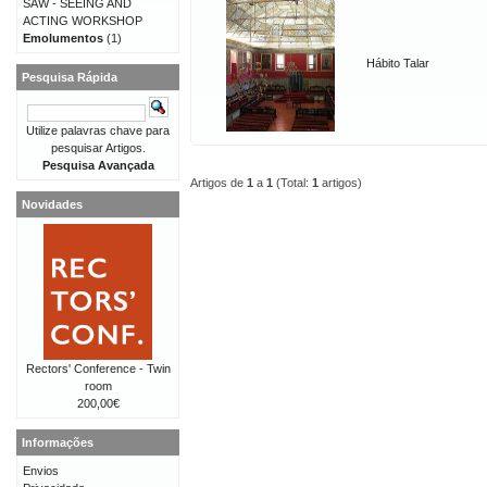
SAW - SEEING AND
ACTING WORKSHOP
Emolumentos
(1)
Hábito Talar
Pesquisa Rápida
Utilize palavras chave para
pesquisar Artigos.
Pesquisa Avançada
Artigos de
1
a
1
(Total:
1
artigos)
Novidades
Rectors' Conference - Twin
room
200,00€
Informações
Envios