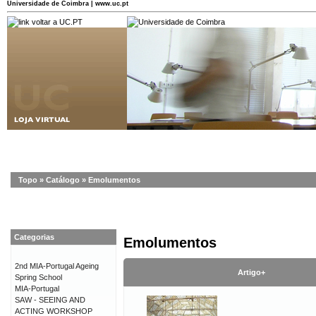
Universidade de Coimbra | www.uc.pt
Topo
»
Catálogo
»
Emolumentos
Categorias
Emolumentos
2nd MIA-Portugal Ageing
Artigo+
Spring School
MIA-Portugal
SAW - SEEING AND
ACTING WORKSHOP