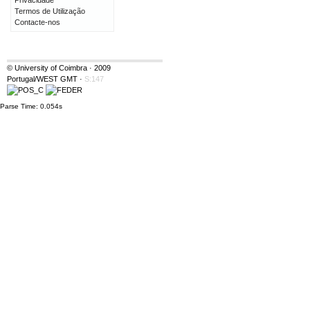
Privacidade
Termos de Utilização
Contacte-nos
© University of Coimbra · 2009
Portugal/WEST GMT
·
S:147
Parse Time: 0.054s