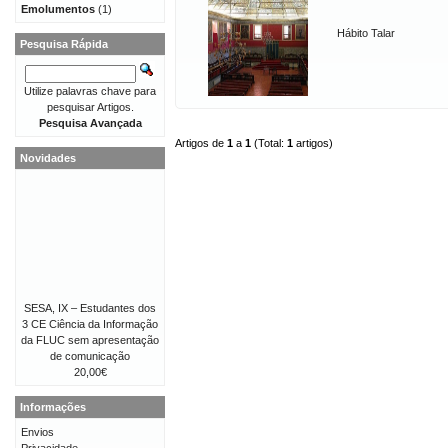
Emolumentos
(1)
Hábito Talar
Pesquisa Rápida
Utilize palavras chave para
pesquisar Artigos.
Pesquisa Avançada
Artigos de
1
a
1
(Total:
1
artigos)
Novidades
SESA, IX – Estudantes dos
3 CE Ciência da Informação
da FLUC sem apresentação
de comunicação
20,00€
Informações
Envios