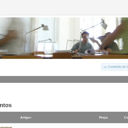
Conteúdo do C
ntos
Artigo+
Preço
Co