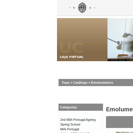
Topo
»
Catálogo
»
Emolumentos
Categorias
Emolume
2nd MIA-Portugal Ageing
Spring School
MIA-Portugal