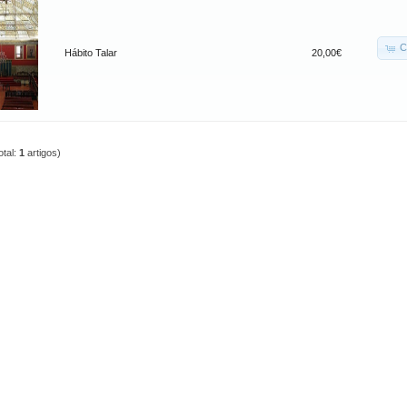
C
Hábito Talar
20,00€
otal:
1
artigos)