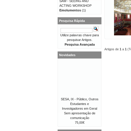
SAW - SEEING AND
ACTING WORKSHOP
Emolumentos
(1)
Pesquisa Rápida
Utilize palavras chave para
pesquisar Artigos.
Pesquisa Avançada
Artigos de
1
a
1
(T
Novidades
SESA, IX - Público, Outros
Estudantes e
Investigadores em Geral
Sem apresentação de
comunicação
75,00€