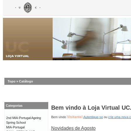
Topo
»
Catálogo
Categorias
Bem vindo à Loja Virtual UC
Visitante!
Bem vindo
Autentique-se
ou
crie uma nova 
2nd MIA-Portugal Ageing
Spring School
MIA-Portugal
Novidades de Agosto