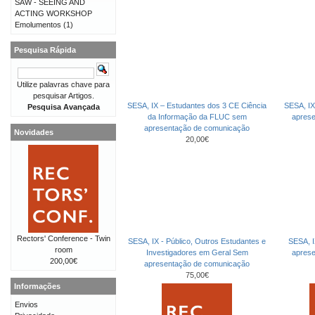
SAW - SEEING AND
ACTING WORKSHOP
Emolumentos
(1)
Pesquisa Rápida
Utilize palavras chave para
pesquisar Artigos.
SESA, IX – Estudantes dos 3 CE Ciência
SESA, IX
Pesquisa Avançada
da Informação da FLUC sem
apres
apresentação de comunicação
Novidades
20,00€
Rectors' Conference - Twin
SESA, IX - Público, Outros Estudantes e
SESA, I
room
Investigadores em Geral Sem
apres
200,00€
apresentação de comunicação
75,00€
Informações
Envios