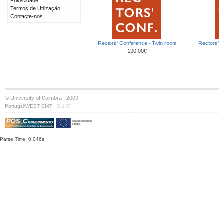
Privacidade
Termos de Utilização
Contacte-nos
Rectors' Conference - Twin room
Rectors'
200,00€
© University of Coimbra · 2009
·
Portugal/WEST GMT
S:147
Parse Time: 0.046s