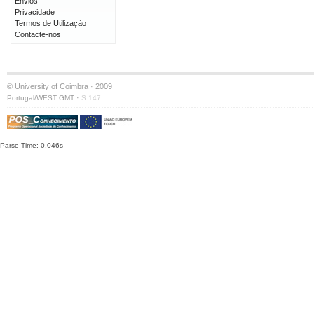
Envios
Privacidade
Termos de Utilização
Contacte-nos
© University of Coimbra · 2009
·
Portugal/WEST GMT
S:147
Parse Time: 0.046s