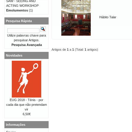
SAW - SEEING AND
ACTING WORKSHOP
Emolumentos
(1)
Hábito Talar
Pesquisa Rápida
Utilize palavras chave para
pesquisar Artigos.
Pesquisa Avançada
Artigos de
1
a
1
(Total:
1
artigos)
Novidades
EUG 2018 - Ténis - por
cada dia que não pretendam
vir
6,50€
Informações