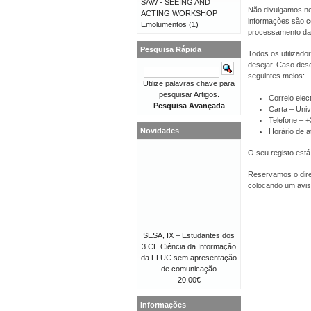
SAW - SEEING AND
Não divulgamos ne
ACTING WORKSHOP
informações são co
Emolumentos
(1)
processamento da
Pesquisa Rápida
Todos os utilizado
desejar. Caso dese
seguintes meios:
Utilize palavras chave para
pesquisar Artigos.
Correio elec
Pesquisa Avançada
Carta – Univ
Telefone – 
Novidades
Horário de a
O seu registo está
Reservamos o direi
colocando um avis
SESA, IX – Estudantes dos
3 CE Ciência da Informação
da FLUC sem apresentação
de comunicação
20,00€
Informações