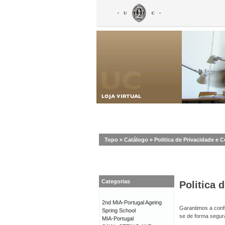
Topo
»
Catálogo
»
Politica de Privacidade e 
Categorias
Politica 
2nd MIA-Portugal Ageing
Garantimos a confi
Spring School
se de forma segur
MIA-Portugal