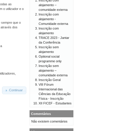
Inscrição com
todas as
alojamento –
 o utilizador e o
comunidade externa
Inscrição com
alojamento -
 e sempre que o
Comunidade externa
o através dos
Inscrição com
alojamento
TRACE 2023 - Jantar
da Conferência
ra
Inscrição sem
alojamento
Optional social
programme only
Inscrição sem
alojamento –
tilizadores,
comunidade externa
Inscrição Geral
VIII Fórum
Internacional das
Continuar
Ciências da Educação
Física - Inscrição
XII FICEF - Estudantes
Comentários
Não existem comentários