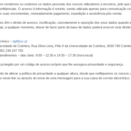
m vendemos ou cedemos os dados pessoais dos nossos utilizadores a terceiros, pelo que 
nfidenciais. O acesso à informação é restrito, sendo utilizada apenas para comunicação com
s suas encomendas, nomeadamente pagamento, expedição e assistência pós-venda.
res têm o direito de acesso, rectificação, cancelamento e oposição dos seus dados quando
je, a qualquer momento, deixar de fazer parte da base de dados poderá exercer este direit
trónico –
dgf@uc.pt
ersidade de Coimbra, Rua Sílvio Lima, Pólo II da Universidade de Coimbra, 3030-790 Coimb
+351 239 247 750
tendimentos – dias úteis: 9:00 – 12:30 e 14:30 – 17:30 (hora local)
 protegido por um código de acesso próprio que lhe assegura privacidade e segurança.
to de alterar a política de privacidade a qualquer altura, desde que notifiquemos os nossos u
o neste link ou através do envio de uma mensagem para a sua caixa de correio electrónico.