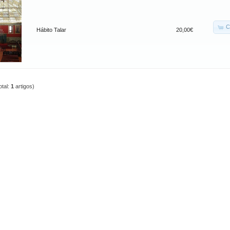
C
Hábito Talar
20,00€
otal:
1
artigos)