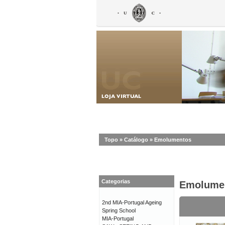
Topo
»
Catálogo
»
Emolumentos
Categorias
Emolume
2nd MIA-Portugal Ageing
Spring School
MIA-Portugal