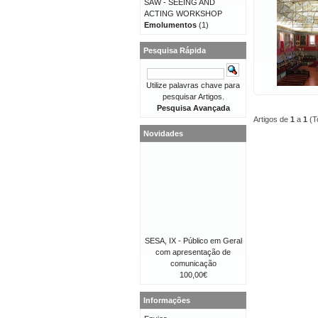
SAW - SEEING AND
ACTING WORKSHOP
Emolumentos
(1)
Pesquisa Rápida
Utilize palavras chave para
pesquisar Artigos.
Pesquisa Avançada
Artigos de
1
a
1
(T
Novidades
SESA, IX - Público em Geral
com apresentação de
comunicação
100,00€
Informações