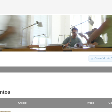
Conteúdo do C
ntos
Artigo+
Preço
Co