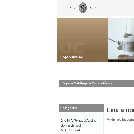
Topo
»
Catálogo
»
Comentários
Categorias
Leia a op
Ainda não há comen
2nd MIA-Portugal Ageing
Spring School
MIA-Portugal