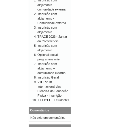
Inscrição com
alojamento –
comunidade externa
Inscrição com
alojamento -
Comunidade externa
Inscrição com
alojamento
TRACE 2023 - Jantar
da Conferência
Inscrição sem
alojamento
Optional social
programme only
Inscrição sem
alojamento –
comunidade externa
Inscrição Geral
VIII Fórum
Internacional das
Ciências da Educação
Física - Inscrição
XII FICEF - Estudantes
Comentários
Não existem comentários