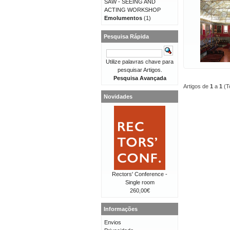
SAW - SEEING AND
ACTING WORKSHOP
Emolumentos
(1)
Pesquisa Rápida
Utilize palavras chave para
pesquisar Artigos.
Pesquisa Avançada
Artigos de
1
a
1
(T
Novidades
Rectors' Conference -
Single room
260,00€
Informações
Envios