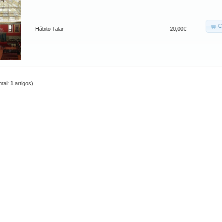
C
Hábito Talar
20,00€
otal:
1
artigos)