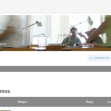
Conteúdo do C
ntos
Artigo+
Preço
Co