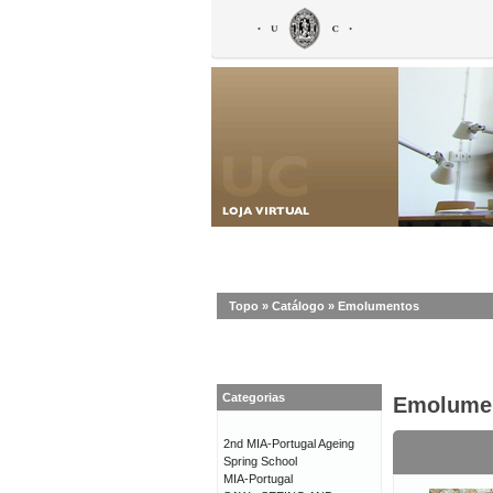
Topo
»
Catálogo
»
Emolumentos
Categorias
Emolume
2nd MIA-Portugal Ageing
Spring School
MIA-Portugal