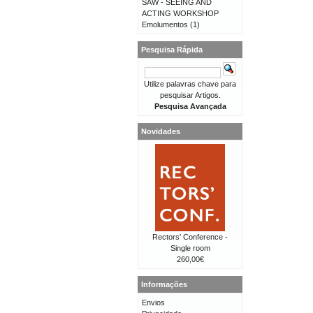
SAW - SEEING AND
ACTING WORKSHOP
Emolumentos
(1)
Pesquisa Rápida
Utilize palavras chave para
pesquisar Artigos.
Pesquisa Avançada
Novidades
Rectors' Conference -
Single room
260,00€
Informações
Envios