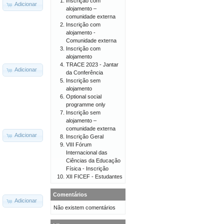
Inscrição com
Adicionar
alojamento –
comunidade externa
Inscrição com
alojamento -
Comunidade externa
Inscrição com
alojamento
TRACE 2023 - Jantar
Adicionar
da Conferência
Inscrição sem
alojamento
Optional social
programme only
Inscrição sem
alojamento –
comunidade externa
Adicionar
Inscrição Geral
VIII Fórum
Internacional das
Ciências da Educação
Física - Inscrição
XII FICEF - Estudantes
Comentários
Adicionar
Não existem comentários