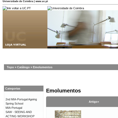
Universidade de Coimbra | www.uc.pt
Topo
»
Catálogo
»
Emolumentos
Categorias
Emolumentos
2nd MIA-Portugal Ageing
Artigo+
Spring School
MIA-Portugal
SAW - SEEING AND
ACTING WORKSHOP