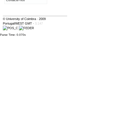
Contacte-nos
© University of Coimbra · 2009
Portugal/WEST GMT
·
S:147
Parse Time: 0.070s