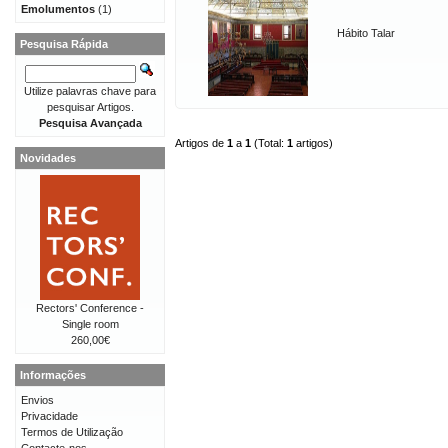
Emolumentos
(1)
Hábito Talar
Pesquisa Rápida
Utilize palavras chave para
pesquisar Artigos.
Pesquisa Avançada
Artigos de
1
a
1
(Total:
1
artigos)
Novidades
Rectors' Conference -
Single room
260,00€
Informações
Envios
Privacidade
Termos de Utilização