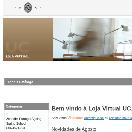
Topo
»
Catálogo
Categorias
Bem vindo à Loja Virtual UC
Visitante!
Bem vindo
Autentique-se
ou
crie uma nova 
2nd MIA-Portugal Ageing
Spring School
MIA-Portugal
Novidades de Agosto