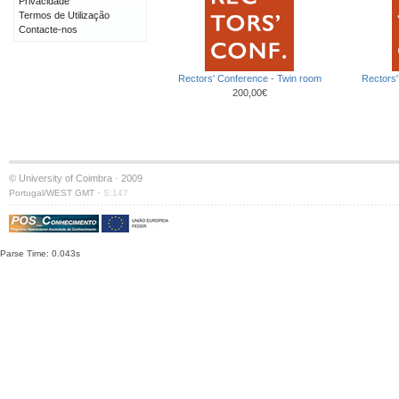
Privacidade
Termos de Utilização
Contacte-nos
Rectors' Conference - Twin room
Rectors'
200,00€
© University of Coimbra · 2009
·
Portugal/WEST GMT
S:147
Parse Time: 0.043s