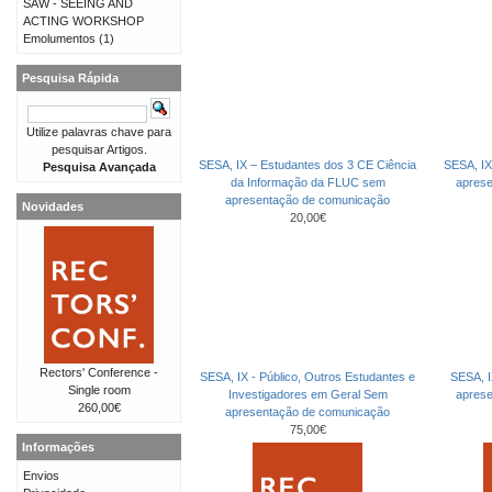
SAW - SEEING AND
ACTING WORKSHOP
Emolumentos
(1)
Pesquisa Rápida
Utilize palavras chave para
pesquisar Artigos.
SESA, IX – Estudantes dos 3 CE Ciência
SESA, IX
Pesquisa Avançada
da Informação da FLUC sem
apres
apresentação de comunicação
Novidades
20,00€
Rectors' Conference -
SESA, IX - Público, Outros Estudantes e
SESA, I
Single room
Investigadores em Geral Sem
apres
260,00€
apresentação de comunicação
75,00€
Informações
Envios