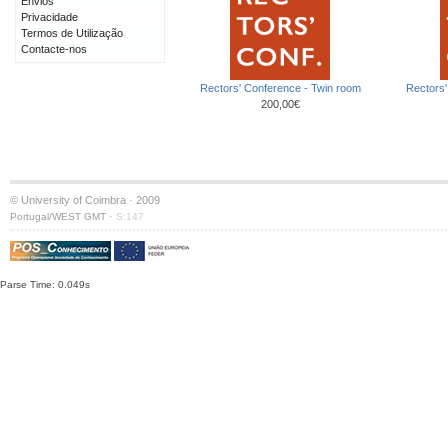
Envios
Privacidade
Termos de Utilização
Contacte-nos
Rectors' Conference - Twin room
Rectors'
200,00€
© University of Coimbra · 2009
·
Portugal/WEST GMT
S:147
Parse Time: 0.049s