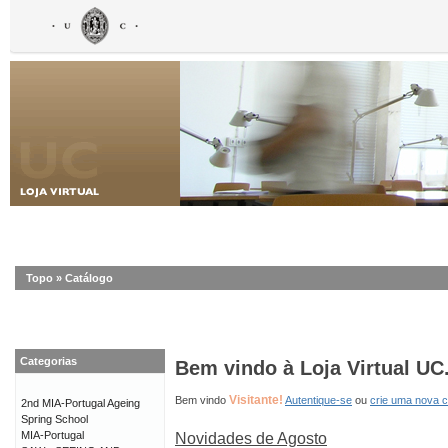
Topo
»
Catálogo
Categorias
Bem vindo à Loja Virtual UC
Visitante!
Bem vindo
Autentique-se
ou
crie uma nova 
2nd MIA-Portugal Ageing
Spring School
MIA-Portugal
Novidades de Agosto