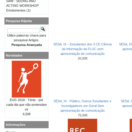
SAW - SEEING AND
ACTING WORKSHOP
Emolumentos
(1)
Pesquisa Rápida
Utilize palavras chave para
pesquisar Artigos.
SESA, IX – Estudantes dos 3 CE Ciência
SESA, IX
Pesquisa Avançada
da Informação da FLUC sem
apres
apresentação de comunicação
Novidades
20,00€
EUG 2018 - Ténis - por
SESA, IX - Público, Outros Estudantes e
SESA, I
cada dia que não pretendam
Investigadores em Geral Sem
apres
vir
apresentação de comunicação
6,50€
75,00€
Informações