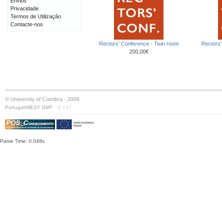
Envios
Privacidade
Termos de Utilização
Contacte-nos
Rectors' Conference - Twin room
Rectors'
200,00€
© University of Coimbra · 2009
·
Portugal/WEST GMT
S:147
Parse Time: 0.048s