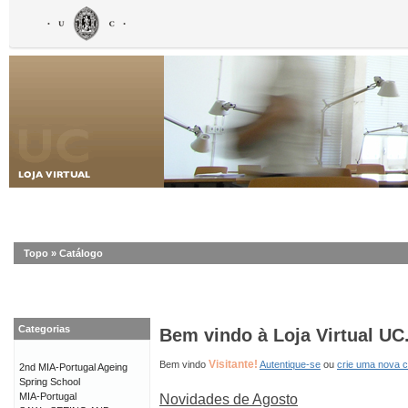
Topo
»
Catálogo
Categorias
Bem vindo à Loja Virtual UC
Visitante!
Bem vindo
Autentique-se
ou
crie uma nova 
2nd MIA-Portugal Ageing
Spring School
MIA-Portugal
Novidades de Agosto