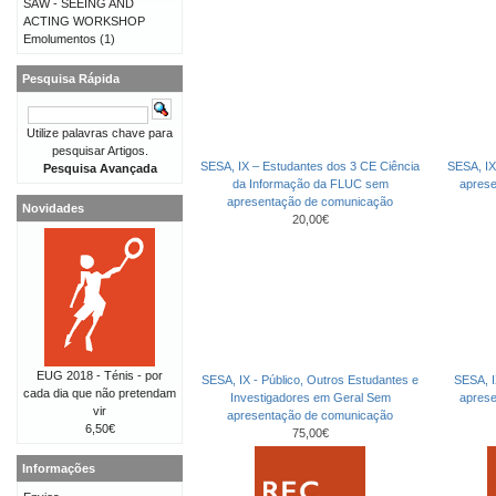
SAW - SEEING AND
ACTING WORKSHOP
Emolumentos
(1)
Pesquisa Rápida
Utilize palavras chave para
pesquisar Artigos.
SESA, IX – Estudantes dos 3 CE Ciência
SESA, IX
Pesquisa Avançada
da Informação da FLUC sem
apres
apresentação de comunicação
Novidades
20,00€
EUG 2018 - Ténis - por
SESA, IX - Público, Outros Estudantes e
SESA, I
cada dia que não pretendam
Investigadores em Geral Sem
apres
vir
apresentação de comunicação
6,50€
75,00€
Informações