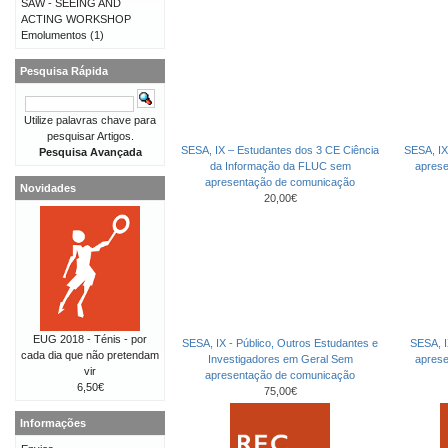
SAW - SEEING AND
ACTING WORKSHOP
Emolumentos
(1)
Pesquisa Rápida
Utilize palavras chave para
pesquisar Artigos.
SESA, IX – Estudantes dos 3 CE Ciência
SESA, IX
Pesquisa Avançada
da Informação da FLUC sem
apres
apresentação de comunicação
Novidades
20,00€
EUG 2018 - Ténis - por
SESA, IX - Público, Outros Estudantes e
SESA, I
cada dia que não pretendam
Investigadores em Geral Sem
apres
vir
apresentação de comunicação
6,50€
75,00€
Informações