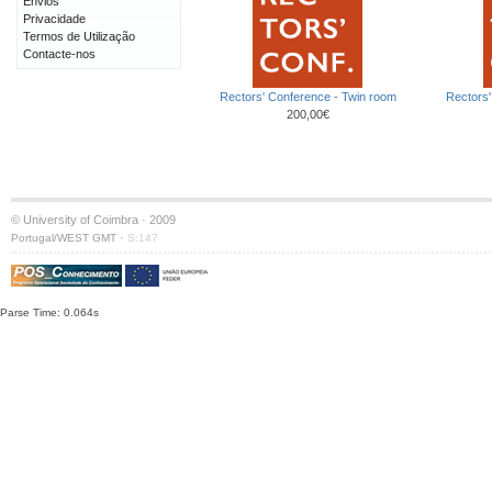
Envios
Privacidade
Termos de Utilização
Contacte-nos
Rectors' Conference - Twin room
Rectors'
200,00€
© University of Coimbra · 2009
·
Portugal/WEST GMT
S:147
Parse Time: 0.064s