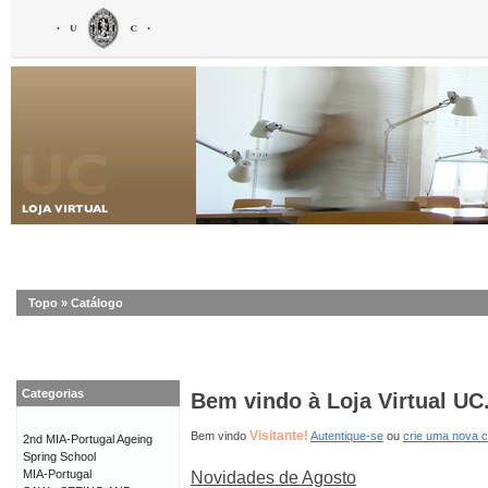
Topo
»
Catálogo
Categorias
Bem vindo à Loja Virtual UC
Visitante!
Bem vindo
Autentique-se
ou
crie uma nova 
2nd MIA-Portugal Ageing
Spring School
MIA-Portugal
Novidades de Agosto