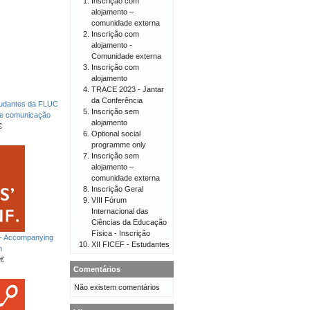
Inscrição com
alojamento –
comunidade externa
Inscrição com
alojamento -
Comunidade externa
Inscrição com
alojamento
TRACE 2023 - Jantar
da Conferência
tudantes da FLUC
Inscrição sem
de comunicação
alojamento
€
Optional social
programme only
Inscrição sem
alojamento –
comunidade externa
Inscrição Geral
VIII Fórum
Internacional das
Ciências da Educação
Física - Inscrição
 - Accompanying
XII FICEF - Estudantes
n
€
Comentários
Não existem comentários