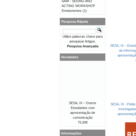
SAW - SEEING AND
ACTING WORKSHOP
Emolumentos
(1)
Pesquisa Rápida
Utilize palavras chave para
pesquisar Artigos.
SESA, IX – Estud
Pesquisa Avançada
da Informa
apresentaç
Novidades
SESA, IX – Outros
SESA, IX - Públi
Estudantes com
Investigad
apresentação de
apresentaç
comunicação
75,00€
Informações