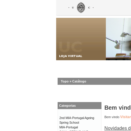
Topo
»
Catálogo
Categorias
Bem vindo
Visita
Bem vindo
2nd MIA-Portugal Ageing
Spring School
MIA-Portugal
Novidades d