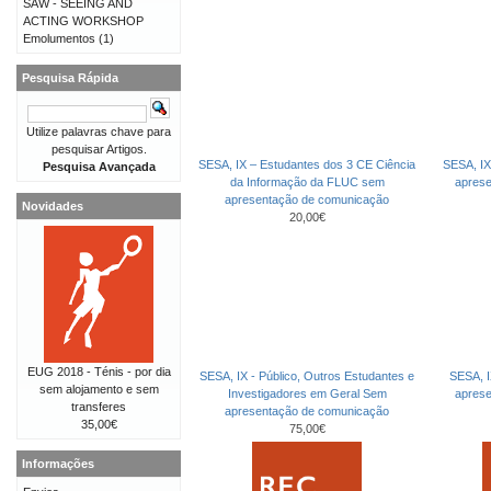
SAW - SEEING AND
ACTING WORKSHOP
Emolumentos
(1)
Pesquisa Rápida
Utilize palavras chave para
pesquisar Artigos.
SESA, IX – Estudantes dos 3 CE Ciência
SESA, IX
Pesquisa Avançada
da Informação da FLUC sem
apres
apresentação de comunicação
Novidades
20,00€
EUG 2018 - Ténis - por dia
SESA, IX - Público, Outros Estudantes e
SESA, I
sem alojamento e sem
Investigadores em Geral Sem
apres
transferes
apresentação de comunicação
35,00€
75,00€
Informações