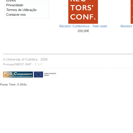
Envios
Privacidade
Termos de Utilização
Contacte-nos
Rectors' Conference - Twin room
Rectors'
200,00€
© University of Coimbra · 2009
·
Portugal/WEST GMT
S:147
Parse Time: 0.064s