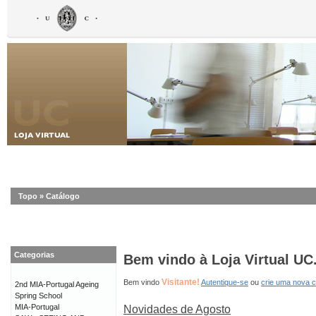
Topo
»
Catálogo
Categorias
Bem vindo à Loja Virtual UC
Visitante!
Bem vindo
Autentique-se
ou
crie uma nova 
2nd MIA-Portugal Ageing
Spring School
MIA-Portugal
Novidades de Agosto