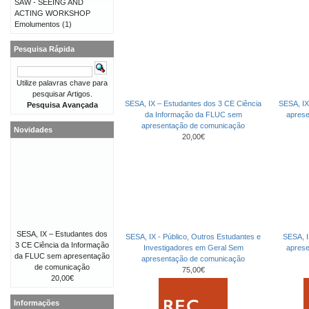
SAW - SEEING AND
ACTING WORKSHOP
Emolumentos
(1)
Pesquisa Rápida
Utilize palavras chave para
pesquisar Artigos.
SESA, IX – Estudantes dos 3 CE Ciência
SESA, IX
Pesquisa Avançada
da Informação da FLUC sem
apres
apresentação de comunicação
Novidades
20,00€
SESA, IX – Estudantes dos
SESA, IX - Público, Outros Estudantes e
SESA, I
3 CE Ciência da Informação
Investigadores em Geral Sem
apres
da FLUC sem apresentação
apresentação de comunicação
de comunicação
75,00€
20,00€
Informações