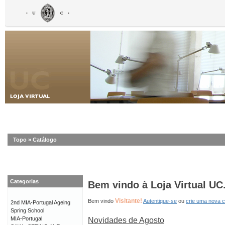
Topo
»
Catálogo
Categorias
Bem vindo à Loja Virtual UC
Visitante!
Bem vindo
Autentique-se
ou
crie uma nova 
2nd MIA-Portugal Ageing
Spring School
MIA-Portugal
Novidades de Agosto