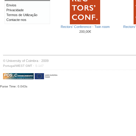
Envios
Privacidade
Termos de Utilização
Contacte-nos
Rectors' Conference - Twin room
Rectors'
200,00€
© University of Coimbra · 2009
·
Portugal/WEST GMT
S:147
Parse Time: 0.043s