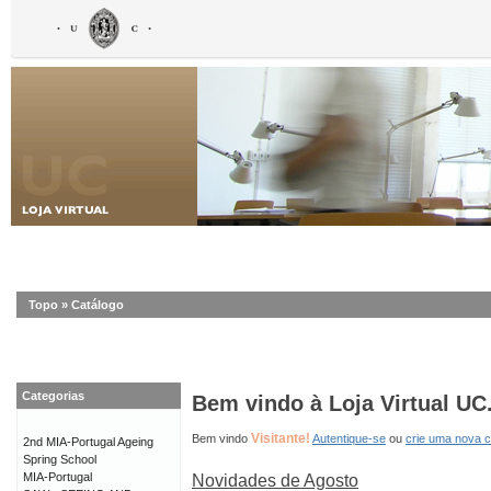
Topo
»
Catálogo
Categorias
Bem vindo à Loja Virtual UC
Visitante!
Bem vindo
Autentique-se
ou
crie uma nova 
2nd MIA-Portugal Ageing
Spring School
MIA-Portugal
Novidades de Agosto