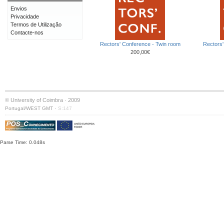
Envios
Privacidade
Termos de Utilização
Contacte-nos
Rectors' Conference - Twin room
Rectors'
200,00€
© University of Coimbra · 2009
·
Portugal/WEST GMT
S:147
Parse Time: 0.048s