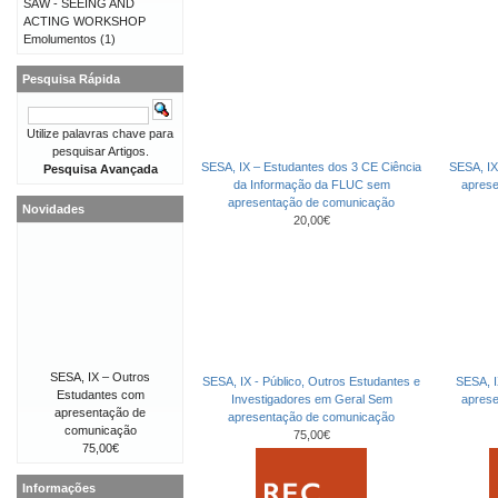
SAW - SEEING AND
ACTING WORKSHOP
Emolumentos
(1)
Pesquisa Rápida
Utilize palavras chave para
pesquisar Artigos.
SESA, IX – Estudantes dos 3 CE Ciência
SESA, IX
Pesquisa Avançada
da Informação da FLUC sem
apres
apresentação de comunicação
Novidades
20,00€
SESA, IX – Outros
SESA, IX - Público, Outros Estudantes e
SESA, I
Estudantes com
Investigadores em Geral Sem
apres
apresentação de
apresentação de comunicação
comunicação
75,00€
75,00€
Informações