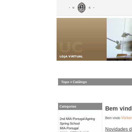
Topo
»
Catálogo
Categorias
Bem vindo
Visita
Bem vindo
2nd MIA-Portugal Ageing
Spring School
MIA-Portugal
Novidades d