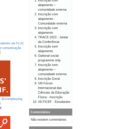
Inscrição com
alojamento –
comunidade externa
Inscrição com
alojamento -
Comunidade externa
Inscrição com
alojamento
TRACE 2023 - Jantar
da Conferência
tudantes da FLUC
Inscrição sem
de comunicação
alojamento
€
Optional social
programme only
Inscrição sem
alojamento –
comunidade externa
Inscrição Geral
VIII Fórum
Internacional das
Ciências da Educação
Física - Inscrição
 - Accompanying
XII FICEF - Estudantes
n
€
Comentários
Não existem comentários