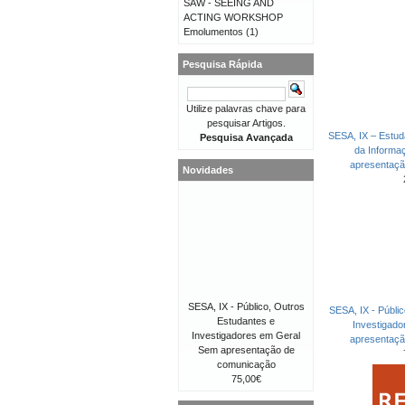
SAW - SEEING AND
ACTING WORKSHOP
Emolumentos
(1)
Pesquisa Rápida
Utilize palavras chave para
pesquisar Artigos.
SESA, IX – Estud
Pesquisa Avançada
da Informa
apresentaç
Novidades
SESA, IX - Público, Outros
SESA, IX - Públi
Estudantes e
Investigad
Investigadores em Geral
apresentaç
Sem apresentação de
comunicação
75,00€