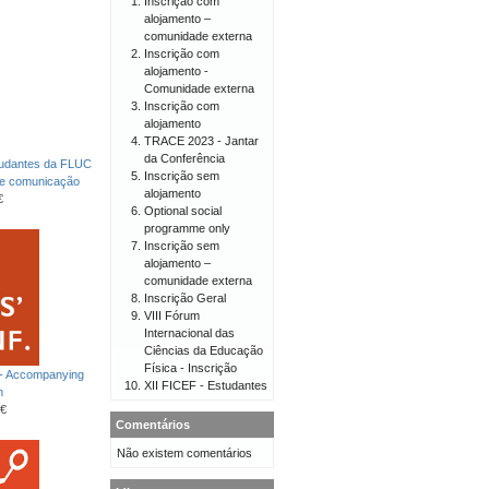
Inscrição com
alojamento –
comunidade externa
Inscrição com
alojamento -
Comunidade externa
Inscrição com
alojamento
TRACE 2023 - Jantar
da Conferência
tudantes da FLUC
Inscrição sem
de comunicação
alojamento
€
Optional social
programme only
Inscrição sem
alojamento –
comunidade externa
Inscrição Geral
VIII Fórum
Internacional das
Ciências da Educação
Física - Inscrição
 - Accompanying
XII FICEF - Estudantes
n
€
Comentários
Não existem comentários