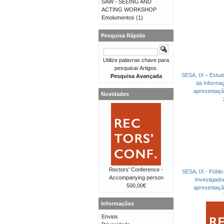
SAW - SEEING AND
ACTING WORKSHOP
Emolumentos
(1)
Pesquisa Rápida
Utilize palavras chave para
pesquisar Artigos.
SESA, IX – Estud
Pesquisa Avançada
da Informa
apresentaç
Novidades
Rectors' Conference -
SESA, IX - Públi
Accompanying person
Investigad
500,00€
apresentaç
Informações
Envios