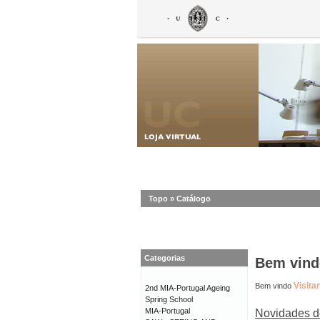
Topo
»
Catálogo
Categorias
Bem vindo
Visita
Bem vindo
2nd MIA-Portugal Ageing
Spring School
MIA-Portugal
Novidades d