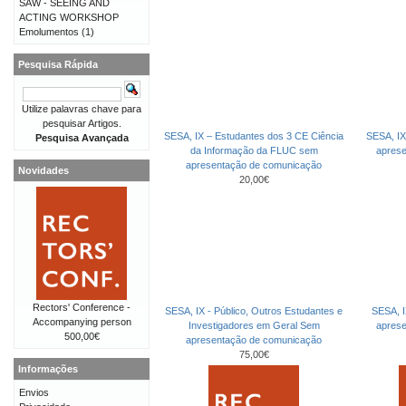
SAW - SEEING AND
ACTING WORKSHOP
Emolumentos
(1)
Pesquisa Rápida
Utilize palavras chave para
pesquisar Artigos.
SESA, IX – Estudantes dos 3 CE Ciência
SESA, IX
Pesquisa Avançada
da Informação da FLUC sem
apres
apresentação de comunicação
Novidades
20,00€
Rectors' Conference -
SESA, IX - Público, Outros Estudantes e
SESA, I
Accompanying person
Investigadores em Geral Sem
apres
500,00€
apresentação de comunicação
75,00€
Informações
Envios