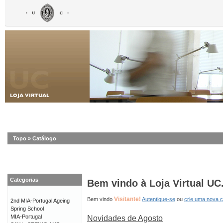
Topo
»
Catálogo
Categorias
Bem vindo à Loja Virtual UC
Visitante!
Bem vindo
Autentique-se
ou
crie uma nova 
2nd MIA-Portugal Ageing
Spring School
MIA-Portugal
Novidades de Agosto