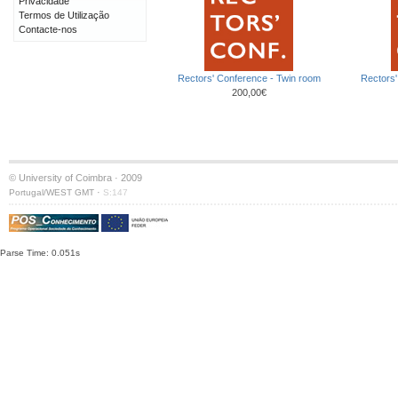
Privacidade
Termos de Utilização
Contacte-nos
Rectors' Conference - Twin room
Rectors'
200,00€
© University of Coimbra · 2009
·
Portugal/WEST GMT
S:147
Parse Time: 0.051s