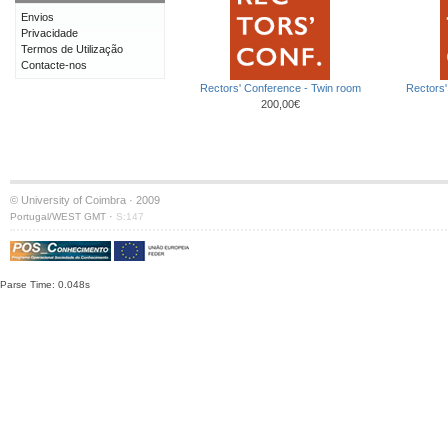
Envios
Privacidade
Termos de Utilização
Contacte-nos
Rectors' Conference - Twin room
Rectors'
200,00€
© University of Coimbra · 2009
·
Portugal/WEST GMT
S:147
Parse Time: 0.048s