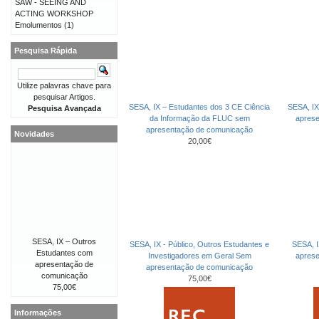
SAW - SEEING AND
ACTING WORKSHOP
Emolumentos
(1)
Pesquisa Rápida
Utilize palavras chave para
pesquisar Artigos.
SESA, IX – Estudantes dos 3 CE Ciência
SESA, IX
Pesquisa Avançada
da Informação da FLUC sem
apres
apresentação de comunicação
Novidades
20,00€
SESA, IX – Outros
SESA, IX - Público, Outros Estudantes e
SESA, I
Estudantes com
Investigadores em Geral Sem
apres
apresentação de
apresentação de comunicação
comunicação
75,00€
75,00€
Informações