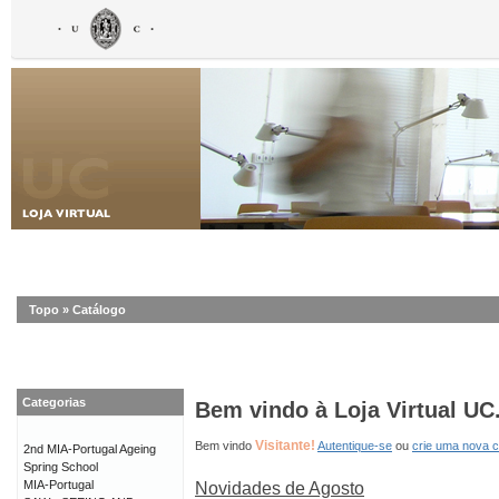
Topo
»
Catálogo
Categorias
Bem vindo à Loja Virtual UC
Visitante!
Bem vindo
Autentique-se
ou
crie uma nova 
2nd MIA-Portugal Ageing
Spring School
MIA-Portugal
Novidades de Agosto