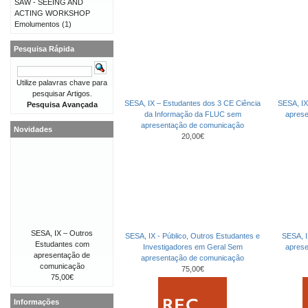
SAW - SEEING AND
ACTING WORKSHOP
Emolumentos
(1)
Pesquisa Rápida
Utilize palavras chave para
pesquisar Artigos.
SESA, IX – Estudantes dos 3 CE Ciência
SESA, IX
Pesquisa Avançada
da Informação da FLUC sem
apres
apresentação de comunicação
Novidades
20,00€
SESA, IX – Outros
SESA, IX - Público, Outros Estudantes e
SESA, I
Estudantes com
Investigadores em Geral Sem
apres
apresentação de
apresentação de comunicação
comunicação
75,00€
75,00€
Informações