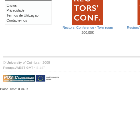
Envios
Privacidade
Termos de Utilização
Contacte-nos
Rectors' Conference - Twin room
Rectors'
200,00€
© University of Coimbra · 2009
·
Portugal/WEST GMT
S:147
Parse Time: 0.040s