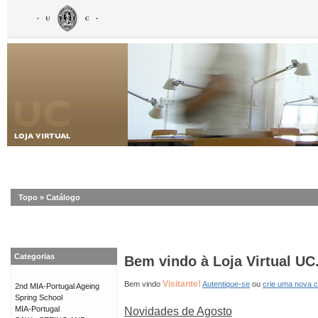
Topo
»
Catálogo
Categorias
Bem vindo à Loja Virtual UC
Visitante!
Bem vindo
Autentique-se
ou
crie uma nova 
2nd MIA-Portugal Ageing
Spring School
MIA-Portugal
Novidades de Agosto