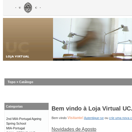
Topo
»
Catálogo
Categorias
Bem vindo à Loja Virtual UC
Visitante!
Bem vindo
Autentique-se
ou
crie uma nova 
2nd MIA-Portugal Ageing
Spring School
MIA-Portugal
Novidades de Agosto