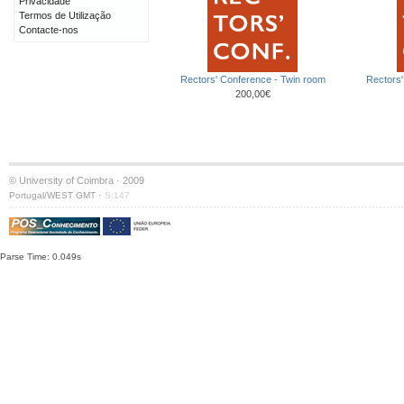
Privacidade
Termos de Utilização
Contacte-nos
Rectors' Conference - Twin room
Rectors'
200,00€
© University of Coimbra · 2009
·
Portugal/WEST GMT
S:147
Parse Time: 0.049s