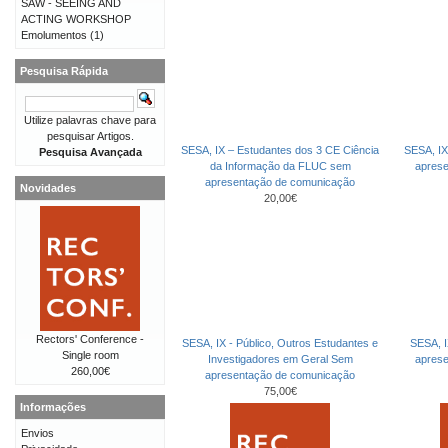
SAW - SEEING AND
ACTING WORKSHOP
Emolumentos
(1)
Pesquisa Rápida
Utilize palavras chave para
pesquisar Artigos.
SESA, IX – Estudantes dos 3 CE Ciência
SESA, IX
Pesquisa Avançada
da Informação da FLUC sem
apres
apresentação de comunicação
Novidades
20,00€
Rectors' Conference -
SESA, IX - Público, Outros Estudantes e
SESA, I
Single room
Investigadores em Geral Sem
apres
260,00€
apresentação de comunicação
75,00€
Informações
Envios