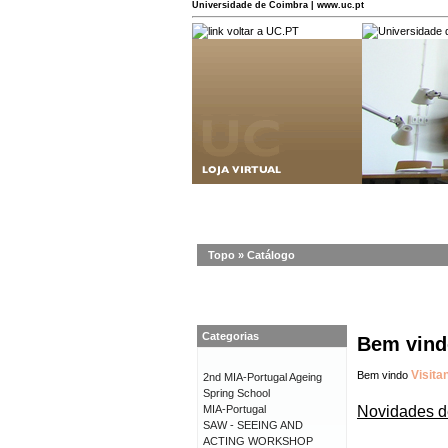
Universidade de Coimbra | www.uc.pt
Topo
»
Catálogo
Categorias
Bem vindo
Visita
Bem vindo
2nd MIA-Portugal Ageing
Spring School
Novidades d
MIA-Portugal
SAW - SEEING AND
ACTING WORKSHOP