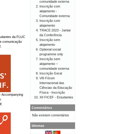
comunidade externa
Inscrição com
alojamento -
Comunidade externa
Inscrição com
alojamento
TRACE 2023 - Jantar
da Conferência
tudantes da FLUC
Inscrição sem
de comunicação
alojamento
€
Optional social
programme only
Inscrição sem
alojamento –
comunidade externa
Inscrição Geral
VIII Fórum
Internacional das
Ciências da Educação
Física - Inscrição
 - Accompanying
XII FICEF - Estudantes
n
€
Comentários
Não existem comentários
Idiomas