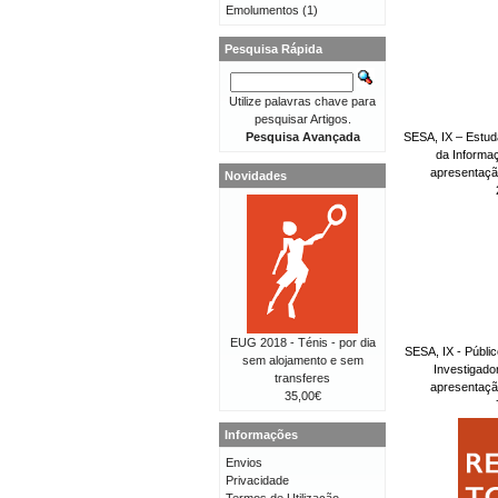
Emolumentos
(1)
Pesquisa Rápida
Utilize palavras chave para
pesquisar Artigos.
SESA, IX – Estud
Pesquisa Avançada
da Informa
apresentaç
Novidades
EUG 2018 - Ténis - por dia
SESA, IX - Públi
sem alojamento e sem
Investigad
transferes
apresentaç
35,00€
Informações
Envios
Privacidade