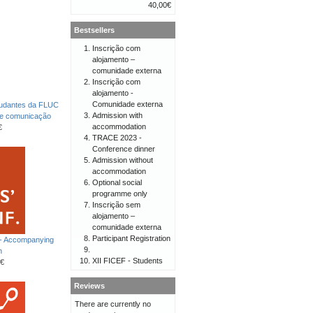
40,00€
Bestsellers
Inscrição com
alojamento –
comunidade externa
Inscrição com
alojamento -
Comunidade externa
tudantes da FLUC
Admission with
de comunicação
accommodation
€
TRACE 2023 -
Conference dinner
Admission without
accommodation
Optional social
programme only
Inscrição sem
alojamento –
comunidade externa
Participant Registration
 - Accompanying
n
XII FICEF - Students
€
Reviews
There are currently no