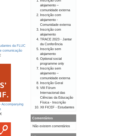
Inscrição com
alojamento –
comunidade externa
Inscrição com
alojamento -
Comunidade externa
Inscrição com
alojamento
TRACE 2023 - Jantar
da Conferência
tudantes da FLUC
Inscrição sem
de comunicação
alojamento
€
Optional social
programme only
Inscrição sem
alojamento –
comunidade externa
Inscrição Geral
VIII Fórum
Internacional das
Ciências da Educação
Física - Inscrição
 - Accompanying
XII FICEF - Estudantes
n
€
Comentários
Não existem comentários