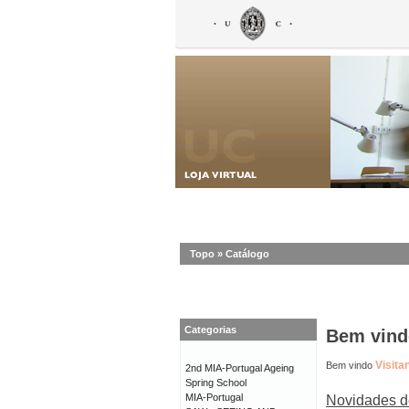
Topo
»
Catálogo
Categorias
Bem vindo
Visita
Bem vindo
2nd MIA-Portugal Ageing
Spring School
MIA-Portugal
Novidades d