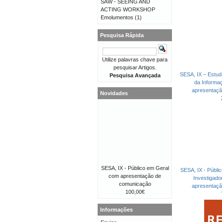
SAW - SEEING AND
ACTING WORKSHOP
Emolumentos
(1)
Pesquisa Rápida
Utilize palavras chave para
pesquisar Artigos.
SESA, IX – Estud
Pesquisa Avançada
da Informa
apresentaç
Novidades
SESA, IX - Público em Geral
SESA, IX - Públi
com apresentação de
Investigad
comunicação
apresentaç
100,00€
Informações