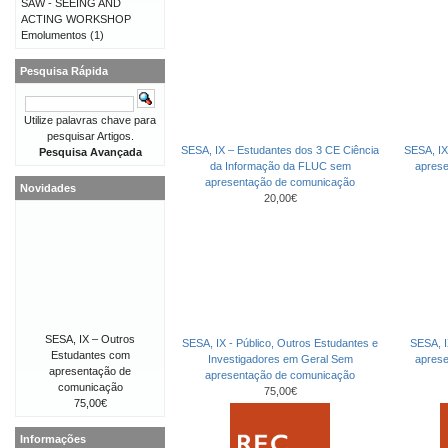
SAW - SEEING AND
ACTING WORKSHOP
Emolumentos
(1)
Pesquisa Rápida
Utilize palavras chave para
pesquisar Artigos.
SESA, IX – Estudantes dos 3 CE Ciência
SESA, IX
Pesquisa Avançada
da Informação da FLUC sem
apres
apresentação de comunicação
Novidades
20,00€
SESA, IX – Outros
SESA, IX - Público, Outros Estudantes e
SESA, I
Estudantes com
Investigadores em Geral Sem
apres
apresentação de
apresentação de comunicação
comunicação
75,00€
75,00€
Informações