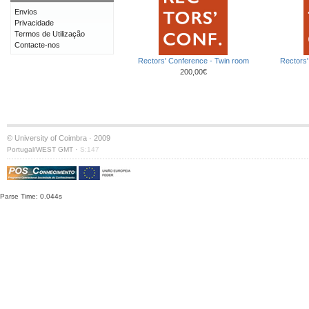
Envios
Privacidade
Termos de Utilização
Contacte-nos
Rectors' Conference - Twin room
Rectors'
200,00€
© University of Coimbra · 2009
·
Portugal/WEST GMT
S:147
Parse Time: 0.044s