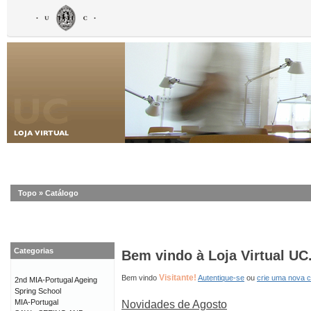
Topo
»
Catálogo
Categorias
Bem vindo à Loja Virtual UC
Visitante!
Bem vindo
Autentique-se
ou
crie uma nova 
2nd MIA-Portugal Ageing
Spring School
MIA-Portugal
Novidades de Agosto