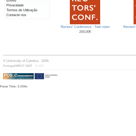
Envios
Privacidade
Termos de Utilização
Contacte-nos
Rectors' Conference - Twin room
Rectors'
200,00€
© University of Coimbra · 2009
·
Portugal/WEST GMT
S:147
Parse Time: 0.059s