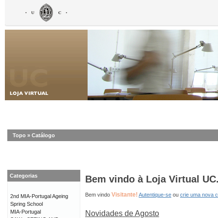
Topo
»
Catálogo
Categorias
Bem vindo à Loja Virtual UC
Visitante!
Bem vindo
Autentique-se
ou
crie uma nova 
2nd MIA-Portugal Ageing
Spring School
MIA-Portugal
Novidades de Agosto