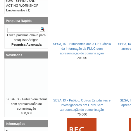
SAW - SEEING AND
ACTING WORKSHOP
Emolumentos
(1)
Pesquisa Rápida
Utilize palavras chave para
pesquisar Artigos.
SESA, IX – Estudantes dos 3 CE Ciência
SESA, IX
Pesquisa Avançada
da Informação da FLUC sem
apres
apresentação de comunicação
Novidades
20,00€
SESA, IX - Público em Geral
SESA, IX - Público, Outros Estudantes e
SESA, I
com apresentação de
Investigadores em Geral Sem
apres
comunicação
apresentação de comunicação
100,00€
75,00€
Informações