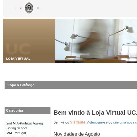
Topo
»
Catálogo
Categorias
Bem vindo à Loja Virtual UC
Visitante!
Bem vindo
Autentique-se
ou
crie uma nova 
2nd MIA-Portugal Ageing
Spring School
MIA-Portugal
Novidades de Agosto