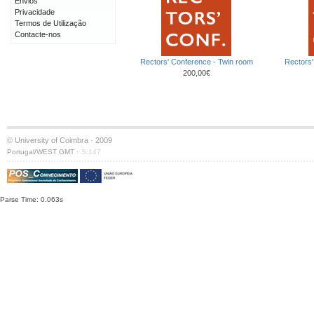
Envios
Privacidade
Termos de Utilização
Contacte-nos
Rectors' Conference - Twin room
Rectors'
200,00€
© University of Coimbra · 2009
·
Portugal/WEST GMT
S:147
Parse Time: 0.063s