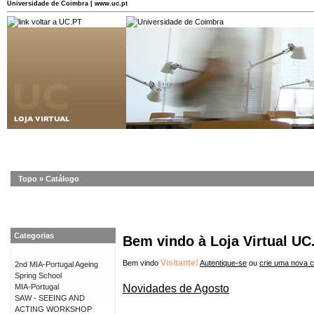
Universidade de Coimbra | www.uc.pt
Topo
»
Catálogo
Categorias
Bem vindo à Loja Virtual UC
Visitante!
Bem vindo
Autentique-se
ou
crie uma nova 
2nd MIA-Portugal Ageing
Spring School
Novidades de Agosto
MIA-Portugal
SAW - SEEING AND
ACTING WORKSHOP