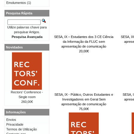
Emolumentos
(1)
Pesquisa Rápida
Utilize palavras chave para
pesquisar Artigos.
SESA, IX – Estudantes dos 3 CE Ciência
SESA, IX
Pesquisa Avançada
da Informação da FLUC sem
apres
apresentação de comunicação
Novidades
20,00€
Rectors' Conference -
SESA, IX - Público, Outros Estudantes e
SESA, I
Single room
Investigadores em Geral Sem
apres
260,00€
apresentação de comunicação
75,00€
Informações
Envios
Privacidade
Termos de Utilização