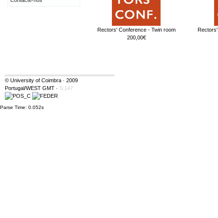
Contacte-nos
Rectors' Conference - Twin room
Rectors'
200,00€
© University of Coimbra · 2009
Portugal/WEST GMT
·
S:147
Parse Time: 0.052s