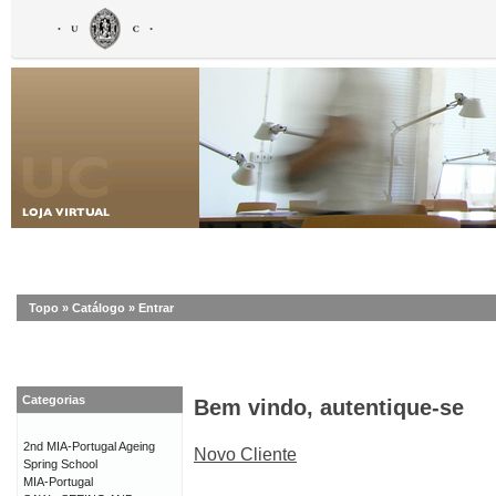
Topo
»
Catálogo
»
Entrar
Categorias
Bem vindo, autentique-se
2nd MIA-Portugal Ageing
Novo Cliente
Spring School
MIA-Portugal