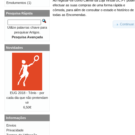
Ao registar-se como Cliente da Loja Virtual UC.PT pode
Emolumentos
(1)
efectuar as suas compras de uma forma rápida e
cómoda, para além de consultar o estado e histórico de
Pesquisa Rápida
todas as Encomendas.
Continuar
Utilize palavras chave para
pesquisar Artigos.
Pesquisa Avançada
Novidades
EUG 2018 - Ténis - por
cada dia que não pretendam
vir
6,50€
Informações
Envios
Privacidade