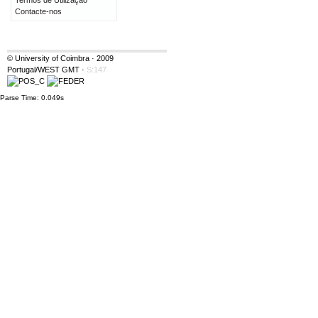
Termos de Utilização
Contacte-nos
© University of Coimbra · 2009
Portugal/WEST GMT
·
S:147
Parse Time: 0.049s