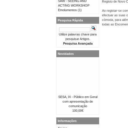
SAW - SEEING AND
Registo de Novo Cl
ACTING WORKSHOP
Emolumentos
(1)
Ao registar-se com
efectuar as suas 
cómoda, para além 
Pesquisa Rápida
todas as Encomen
Utilize palavras chave para
pesquisar Artigos.
Pesquisa Avançada
Novidades
SESA, IX - Público em Geral
com apresentação de
comunicação
100,00€
Informações