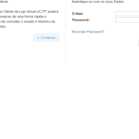
iente.
Autentique-se com os seus Dados.
o Cliente da Loja Virtual UC.PT poderá
E-Mail:
compras de uma forma rápida e
Password:
de consultar o estado e histórico de
das.
Recordar Password?
Continuar